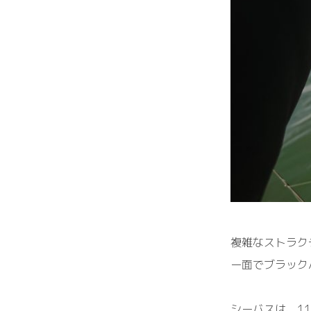
複雑なストラク
ー面でブラック
シーバスは、
11