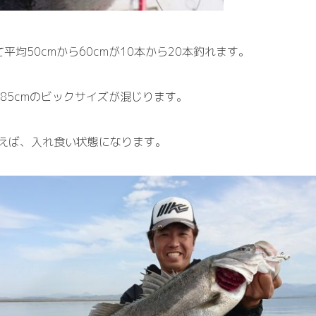
て
平均
50
c
m
か
ら
6
0cm
が
1
0
本
か
ら
2
0
本
釣
れ
ま
す
。
8
5
cm
のビックサイズが混じります。
え
ば、入れ食い状態
に
な
り
ま
す。