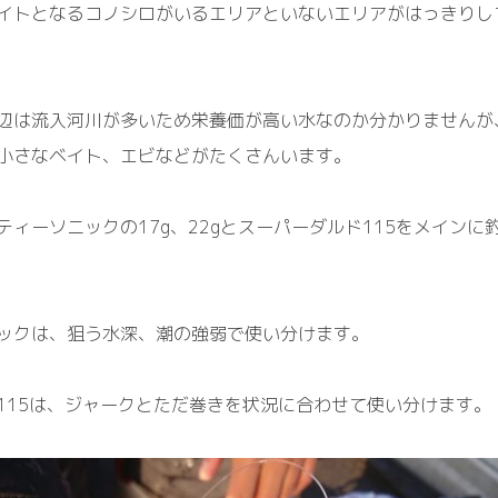
イトとなるコノシロがいるエリアといないエリアがはっきりし
辺は流入河川が多いため栄養価が高い水なのか分かりませんが
小さなベイト、
エビ
などがたくさんいます。
ティーソニックの17g
、
22gとスーパーダルド115
を
メイン
に
ックは
、
狙う水深、潮の強弱で使い分けます。
15は、
ジャークとただ巻きを状況に合わせて使い分けます。