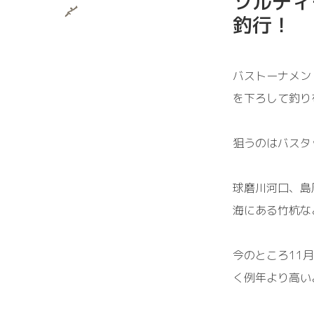
ソルティ
釣行！
バストーナメン
を下ろして釣り
狙うのは
バスタ
球磨川河口、島
海にある
竹杭な
今のところ11
く
例年より高い