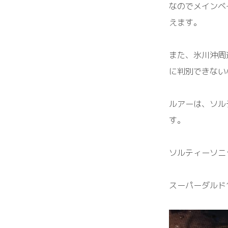
な
の
で
メインベ
えます。
また、氷川沖周
に判別できない
ルアーは、ソル
す
。
ソルティーソニ
スーパーダルド1