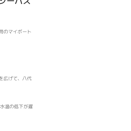
シーバス
用のマイボート
を広
げ
て、
八代
水温の低下が遅