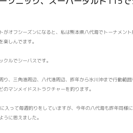
ーソニック、スーパーダルド115で
トがオフシーズンになると、私は熊本県八代海でトーナメント
を楽しんでます。
ックルでシーバス
です。
周り、三角
港周辺、八代港周辺、昨年から氷川沖まで行動範囲
どのマンメイドストラクチャーを釣ります。
月に入って毎週釣り
を
して
い
ますが、今年の八代海も昨年同様に
ように思えました。