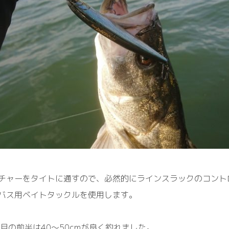
チャーをタイトに通すので、必然的にラインスラックのコント
バス用ベイトタックルを使用します。
月の前半は
40
〜
5
0cm
が良く釣れました。