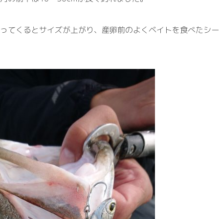
なってく
るとサイズが上がり
、
産卵前のよくベイトを食べた
シ
ー