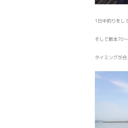
1
日
中
釣
り
を
し
そ
し
て
数本
70
〜
タイミングが合