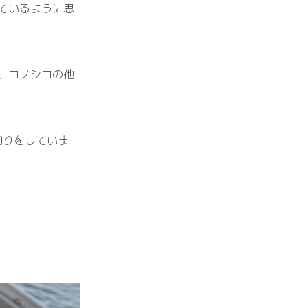
ているように思
、コノシロの他
釣
り
を
し
てい
ま