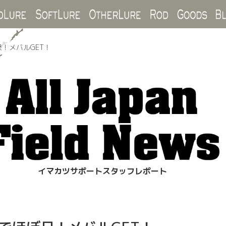
Hard Lure
Soft Lure
Other Lure
Rod
Goo
！メバルGET！
イマカツサポートスタッフレポート