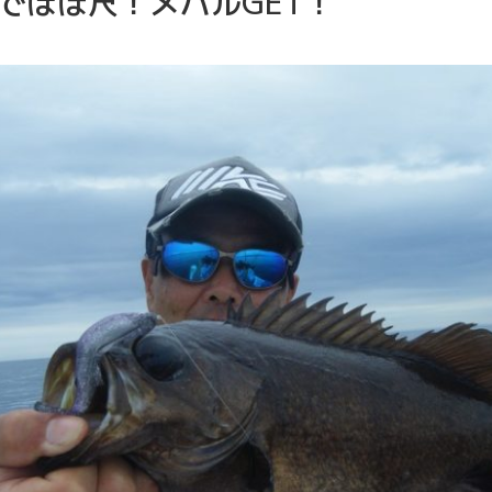
でほぼ尺！メバルGET！