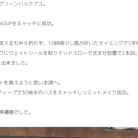
グリーンバックアユ。
40UPをキャッチに成功。
見えるも中々釣れず、10時頃少し風が吹いたタイミングでS字
グにウェイトシールを貼りデッドスローで沈ませ放置で2本目
チ出来ました。
トを揃えようと思い本湖へ。
のディープで30後半のバスをキャッチしリミットメイク成功。
で準優勝でした。