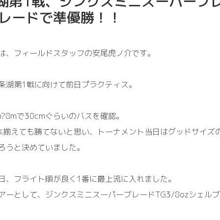
条湖第1戦、ジンクスミニスーパーブ
レードで準優勝！！
は、フィールドスタッフの安尾虎ノ介です。
2東条湖第1戦に向けて前日プラクティス。
?8mで30cmぐらいのバスを確認。
本揃えても勝てないと思い、トーナメント当日はグッドサイズ
ろうと決めていました。
日、フライト順が良く1番に最上流に入れました。
アーとして、ジンクスミニスーパーブレードTG3/8ozシェル