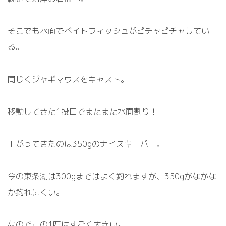
そこでも水面でベイトフィッシュがピチャピチャしてい
る。
同じくジャギマウスをキャスト。
移動してきた
1
投目でまたまた水面割り！
上がってきたのは
350g
のナイスキーパー。
今の東条湖は
300g
まではよく釣れますが、
350g
がなかな
か釣れにくい。
なのでこの
1
匹はすごく大きい。