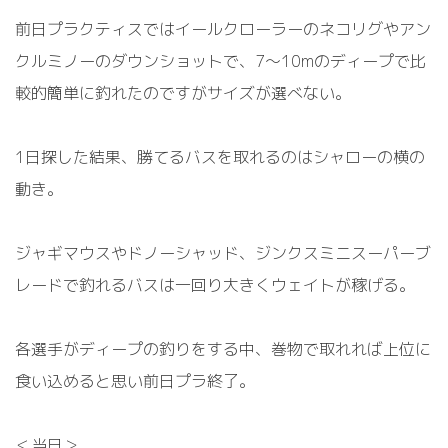
前日プラクティスではイールクローラーのネコリグやアン
クルミノーのダウンショットで、
7
～
10m
のディープで比
較的簡単に釣れたのですがサイズが選べない。
1
日探した結果、勝てるバスを取れるのはシャローの横の
動き。
ジャギマウスやドノーシャッド、ジンクスミニスーパーブ
レードで釣れるバスは一回り大きくウェイトが稼げる。
各選手がディープの釣りをする中、巻物で取れれば上位に
食い込めると思い前日プラ終了。
＜当日＞