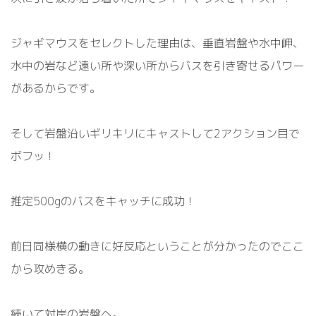
ジャギマウスをセレクトした理由は、垂直岩盤や水中岬、
水中の岩など遠い所や深い所からバスを引き寄せるパワー
があるからです。
そして岩盤沿いギリキリにキャストして
2
アクション目で
ボフッ！
推定
500g
のバスをキャッチに成功！
前日同様横の動きに好反応ということが分かったのでここ
から攻めきる。
続いて対岸の岩盤へ。