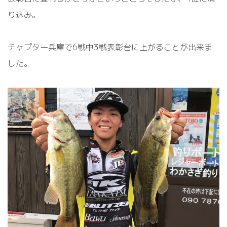
り込み。
チャプター兵庫で
6
戦中
3
戦表彰台に上がることが出来ま
した。