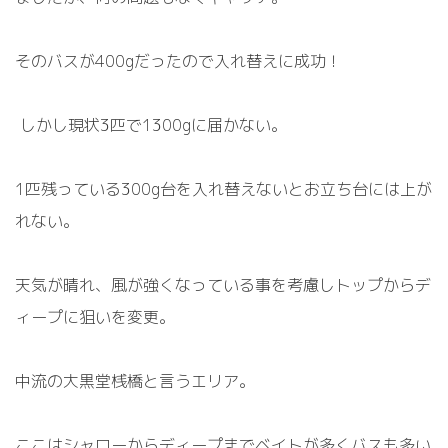
そのバスが
400g
だったので入れ替えに成功！
しかし現状
3
匹で
1300g
に届かない。
1
匹残っている
300g
台を入れ替えないとお立ち台には上が
れない。
天気が晴れ、風が強くなっている事を考慮しトップからデ
ィープに狙いを変更。
中流の大黒堂桟橋と言うエリア。
ここはシャローからディープまでベイトが多くバスも多い