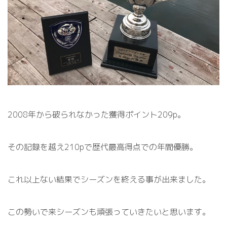
2008
年から破られなかった獲得ポイント
209p
。
その記録を越え
210p
で歴代最高得点での年間優勝。
これ以上ない結果でシーズンを終える事が出来ました。
この勢いで来シーズンも頑張っていきたいと思います。