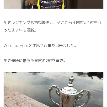
年間ランキングも初戦優勝し、そこから年間暫定
1
位を守
ったまま年間優勝。
Wire-to-wire
を達成する事が出来ました。
年間優勝に最多重量賞の
2
冠を達成。