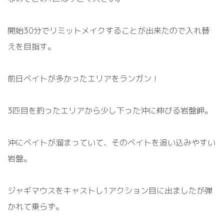
開始
30
分でリミットメイクすることが出来たので入れ替
えを目指す。
前日ベイトが多かったエリアをランガン！
3
匹目を釣ったエリアから少し下った沖に伸びる岩盤岬。
沖にベイトが溜まっていて、そのベイトを追い込みやすい
岩盤。
ジャギマウスをキャストし
1
アクション目に出ましたが弾
かれて乗らず。