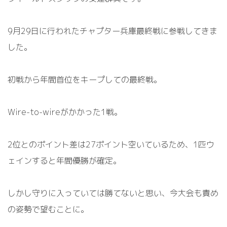
9
月
29
日に行われたチャプター兵庫最終戦に参戦してきま
した。
初戦から年間首位をキープしての最終戦。
Wire-to-wire
がかかった
1
戦。
2
位とのポイント差は
27
ポイント空いているため、
1
匹ウ
ェインすると年間優勝が確定。
しかし守りに入っていては勝てないと思い、今大会も責め
の姿勢で望むことに。