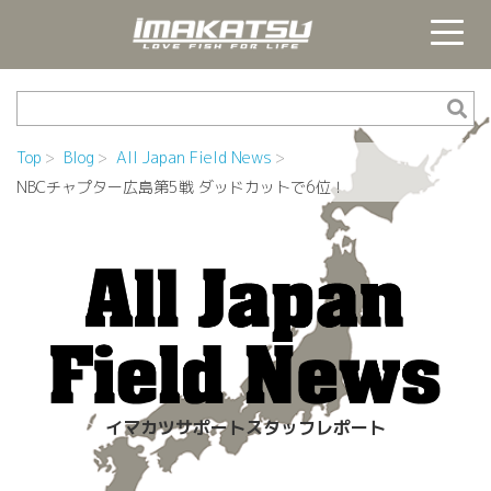
Top
Blog
All Japan Field News
NBCチャプター広島第5戦 ダッドカットで6位！
イマカツサポートスタッフレポート