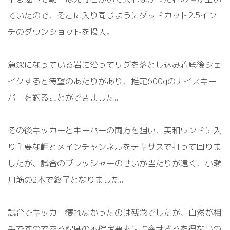
ていたので、そこに入り同じようにダッドカット2.5イン
チのダウンショットを投入。
急深になっている岩に沿ってリグを落とし込み着底後シェ
イクすると待望のあたりがあり、推定600gのナイスキー
パーを釣ることができました。
その後キッカーとキーパーの両方を狙い、美和ワンドに入
り主要な岬とメインチャンネルをテキサスで打って回りま
したが、試合のプレッシャーのせいか当たりが遠く、小瀬
川筋の2本で終了となりました。
試合でキッカー獲れなかったのは残念でしたが、自然が相
手ですのである程度の不確定要素は許容せざるを得ないの