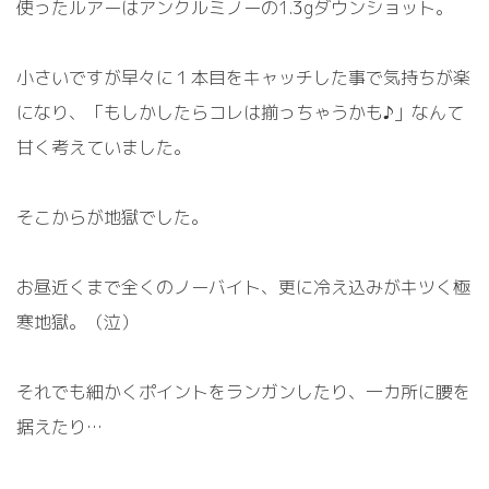
使ったルアーはアンクルミノーの
1.3
g
ダ
ウンショット。
小さいですが早々に１本目をキャッチした事で気持ちが楽
になり、
「
もしかしたらコレは揃っちゃうかも♪
」
なんて
甘く考えていました。
そこからが地獄でした。
お昼近くまで全くのノーバイト、更に冷え込みがキツく極
寒地獄
。
（
泣）
それでも細かくポイントをランガンしたり、一
カ
所に腰を
据えたり…