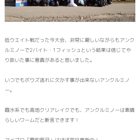
低ウエイト戦だった今大会、非常に厳しいながらもアンク
ルミノーで
2
バイト・
1
フィッシュという結果は信じてや
り抜いた事に意義があると思いました。
いつでもボウズ逃れに欠かす事が出来ないアンクルミノ
ー。
霞水系でも高地クリアレイクでも、アンクルミノーは
素晴
らしいワームだと断言できます！
アメブロ「霞釣風月」はほぼ毎日更新中！