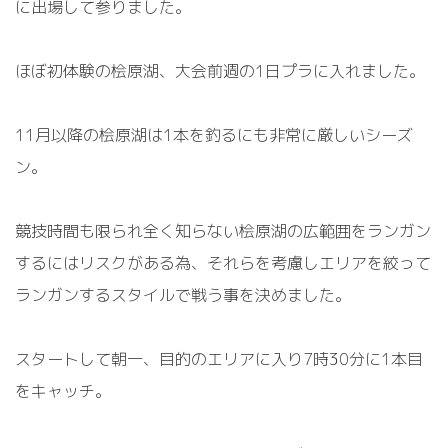
に出場して参りました。
ほぼ初体験の桧原湖、
大会前週の
1
日
プラに入れました。
1
1
月以降の桧原湖は
1
本を釣るにも非常に厳しいシーズ
ン
。
競技時間も限られ全く知らない桧原湖の広範囲をランガン
するにはリスクがある為、それらを考慮しエリアを絞
って
ランガンするスタイルで戦う事を決めました。
スタートして朝一
、
目的のエリアに入り
7
時
3
0
分
に
1
本目
をキャッチ。