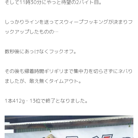
そして
1
1
時
3
0
分
にやっと待望の
2
バイト目。
しっかりラインを送ってスウィープフッキングが決まりフ
ックアップしたものの…
数秒後にあっけなくフックオフ。
その後も帰着時間ギリギリ
まで集中力を切らさずにネバり
ましたが、敢え無くタ
イムアウト。
1
本
4
12g
・
1
3
位で終了となりました。