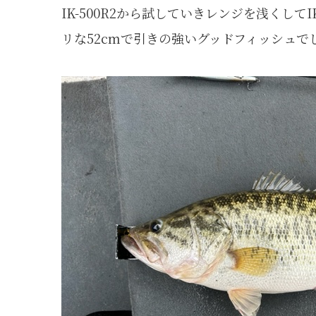
IK-500R2から試していきレンジを浅くし
リな52cmで引きの強いグッドフィッシュで