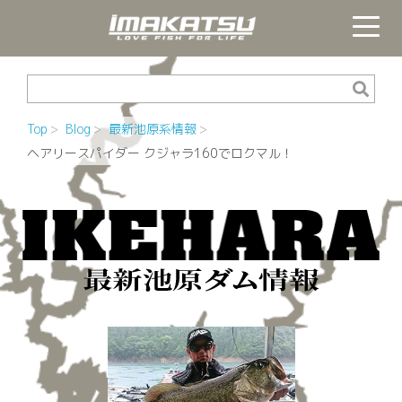
Top
Blog
最新池原系情報
ヘアリースパイダー クジャラ160でロクマル！