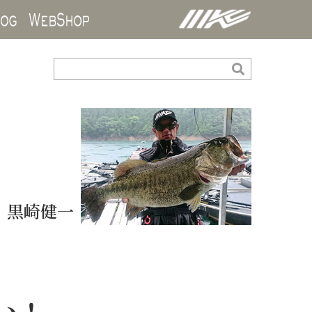
ds
Blog
WebShop
黒崎健一
い！