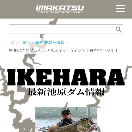
Top
Blog
最新池原系情報
早春の池原ダムをハドルスイマー3インチで良型キャッチ！