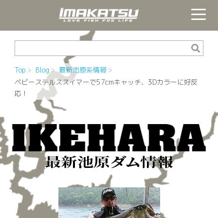
Top
Blog
最新池原系情報
ベビーステルススイマーで57cmキャッチ、3Dカラーに好反
応！