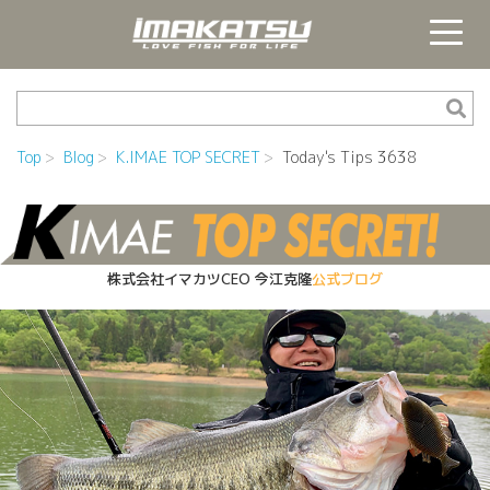
Top
Blog
K.IMAE TOP SECRET
Today's Tips 3638
株式会社イマカツCEO
今江克隆
公式ブログ