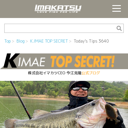
Top
Blog
K.IMAE TOP SECRET
Today's Tips 3640
株式会社イマカツCEO
今江克隆
公式ブログ