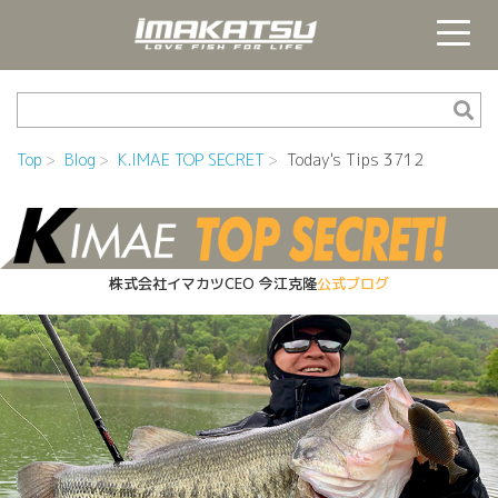
Top
Blog
K.IMAE TOP SECRET
Today's Tips 3712
株式会社イマカツCEO
今江克隆
公式ブログ