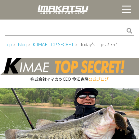
Top
Blog
K.IMAE TOP SECRET
Today's Tips 3754
株式会社イマカツCEO
今江克隆
公式ブログ