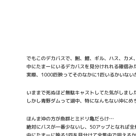
でもこのデカバスで、鮒、鯉、ギル、ハス、カメ
中にたまーにいるデカバスを見分けれれる確信み
実際、1000匹映ってそのなかに1匹いるかいな
いままで死ぬほど無駄キャストしてた気がしまし
しかし青野ダムって湖中、特になんもない沖にめ
ほんま沖の方が魚群とミドリ亀だらけ…
絶対にバスが一番少ないし、50アップとなれば全
中にたまーに映る1匹を見分けて全集中で狙える