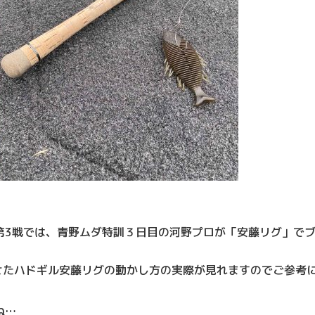
第3戦では、青野ムダ特訓３日目の河野プロが「安藤リグ」で
喰わせたハドギル安藤リグの動かし方の実際が見れますのでご参考
ね…