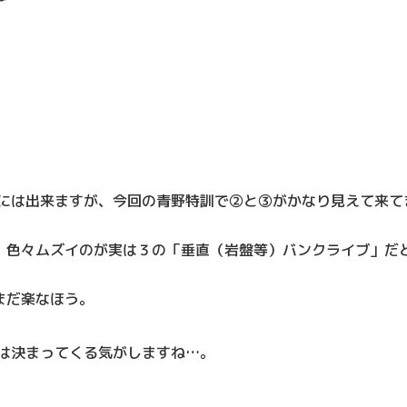
みには出来ますが、今回の青野特訓で②と③がかなり見えて来て
、色々ムズイのが実は３の「垂直（岩盤等）バンクライブ」だ
まだ楽なほう。
0は決まってくる気がしますね…。