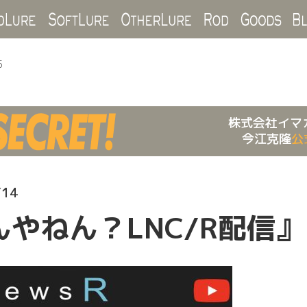
Hard Lure
Soft Lure
Other Lure
Rod
Goo
5
株式会社イマ
今江克隆
公
/14
やねん？LNC/R配信』