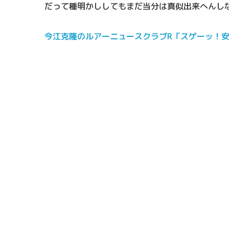
だって種明かししてもまだ当分は真似出来へんし
今江克隆のルアーニュースクラブR「スゲーッ！安藤