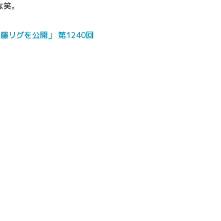
な笑。
リグを公開」 第1240回