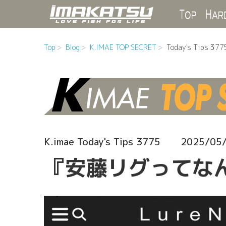
Top
Top
Blog
K.IMAE TOP SECRET
Today's Tips 377
K.imae Today's Tips 3775
2025/05
『安藤リグってなん