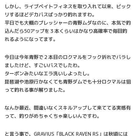
しかし、ライブベイトフィネスを取り入れて以来、ビック
リするほどデカバスばっかり釣れますわ。
平日でも大概のプレッシャーの青野ムダなのに、本気で釣
込んだら50アップを３本くらいはかなり高確率で毎回釣
れるようになってます。
今日は今年青野で２本目のロクマルをフック折れでバラし
ましたけど、すごいバスでしたわ。
ターポンみたいなエラ洗いしよったし。
琵琶湖や池原行かなくても青野ダムでも十分ロクマルは狙
って釣れる事が解りました。
なんか最近、間違いなくスキルアップして来ててる実感有
って、釣りがめちゃくちゃ楽しいんですわ。
と言う事で、GRAVIUS「BLACK RAVEN RS」は秋頃には