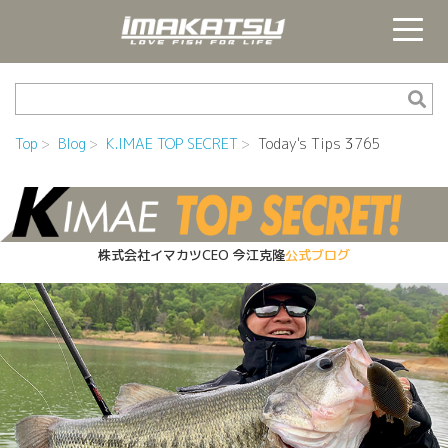
Top
Blog
K.IMAE TOP SECRET
Today's Tips 3765
株式会社イマカツCEO
今江克隆
公式ブログ