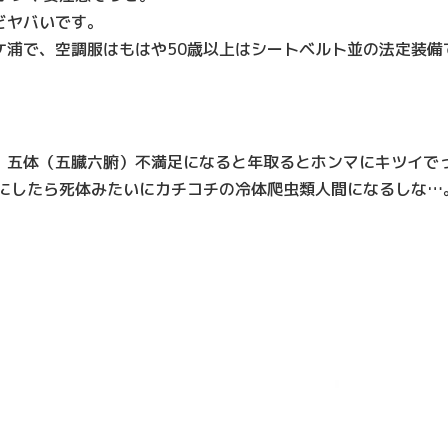
どヤバいです。
ケ浦で、空調服はもはや50歳以上はシートベルト並の法定装備
。
、五体（五臓六腑）不満足になると年取るとホンマにキツイで
下にしたら死体みたいにカチコチの冷体爬虫類人間になるしな…