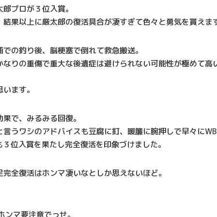
厳太郎プロが３位入賞。
、結果以上に厳太郎の復活具合が凄すぎて色々と勇気を貰えま
浦での釣り後、脳梗塞で倒れて救急搬送。
かなりの重傷で重大な後遺症は避けられない可能性が極めて高
思います。
効果で、みるみる回復。
と言うワシのアドバイスも豆腐に釘、暖簾に腕押しで早々にWB
も３位入賞を果たし完全復活を印象づけました。
足完全復活はホンマ凄いなとしか思えないほど。
ホンマ要注意でっせ。