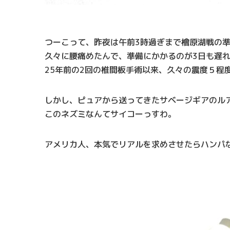
つーこって、昨夜は午前3時過ぎまで檜原湖戦の
久々に腰痛めたんで、準備にかかるのが3日も遅
25年前の2回の椎間板手術以来、久々の震度５程
しかし、ピュアから送ってきたサベージギアのル
このネズミなんてサイコーっすわ。
アメリカ人、本気でリアルを求めさせたらハンパ