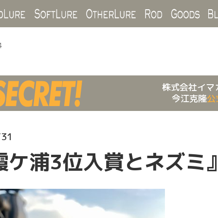
Hard Lure
Soft Lure
Other Lure
Rod
Goo
4
株式会社イマ
今江克隆
公
/31
霞ケ浦3位入賞とネズミ