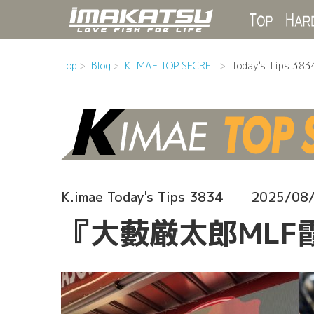
Top
Top
Blog
K.IMAE TOP SECRET
Today's Tips 383
K.imae Today's Tips 3834
2025/08
『大藪厳太郎MLF