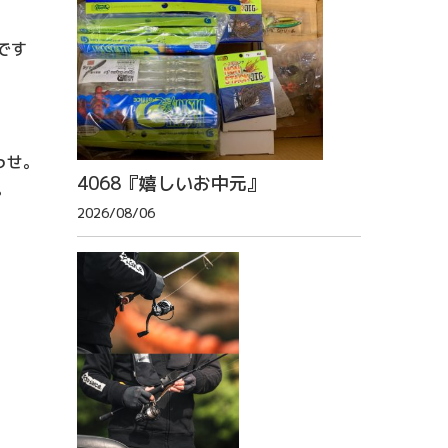
です
っせ。
4068『嬉しいお中元』
。
2026/08/06