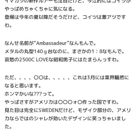
イマカツの新作ルアーも注目だけど、今江的にはコイツが
やっぱめちゃくちゃに気になる。
登場は今年の夏以降だそうだけど、コイツは激アツです
わ。
なんせ名前が“Ambassadeur”なんもんで。
メタルの丸型140ｇ台なのに、まさかの1：8なもんで。
哀愁の2500C LOVEな昭和男子にはたまらんっすわ。
ただ、、、、〇〇は、、、、、これは3月には業界騒然に
なると思います。
ホンマかいな???って。
やっぱさすがアメリカは〇〇〇ォ〇作った国ですわ。
見た目は完全にSWEDENだけど、モザイク部分の、アメリ
カならではのシャレが効いたデザインに笑っちゃいまし
た。