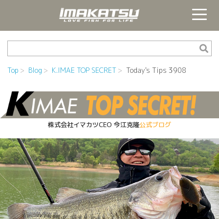
Top
Blog
K.IMAE TOP SECRET
Today's Tips 3908
株式会社イマカツCEO
今江克隆
公式ブログ