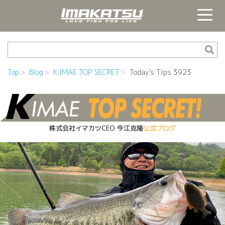
Top
Blog
K.IMAE TOP SECRET
Today's Tips 3923
株式会社イマカツCEO
今江克隆
公式ブログ