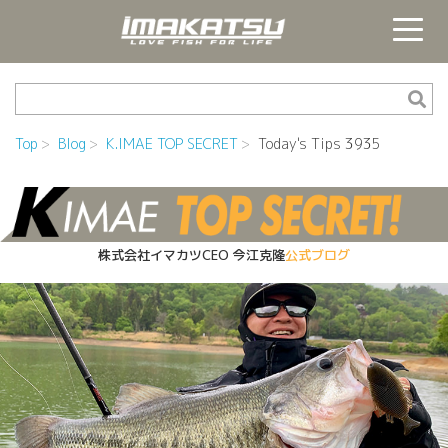
Top
Blog
K.IMAE TOP SECRET
Today's Tips 3935
株式会社イマカツCEO
今江克隆
公式ブログ