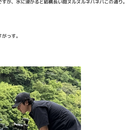
ですが、水に浸かると結構長い間ヌルヌルネバネバこの通り。
すがっす。