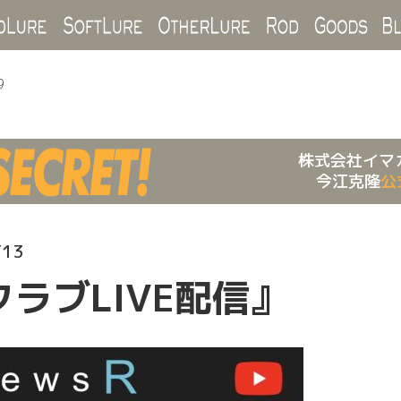
Hard Lure
Soft Lure
Other Lure
Rod
Goo
9
株式会社イマ
今江克隆
公
/13
ラブLIVE配信』