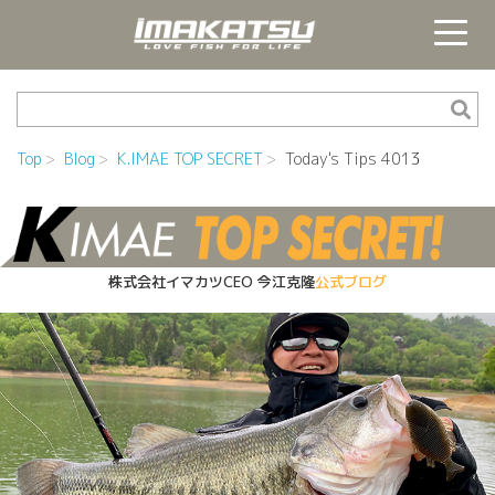
Top
Blog
K.IMAE TOP SECRET
Today's Tips 4013
株式会社イマカツCEO
今江克隆
公式ブログ