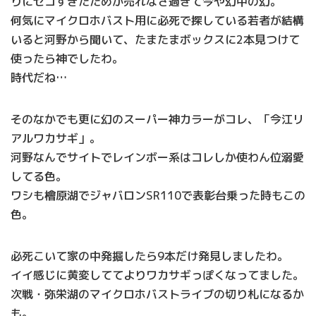
りにセコすぎたためか売れなさ過ぎて今や幻中の幻。
何気にマイクロホバスト用に必死で探している若者が結構
いると河野から聞いて、たまたまボックスに2本見つけて
使ったら神でしたわ。
時代だね…
そのなかでも更に幻のスーパー神カラーがコレ、「今江リ
アルワカサギ」。
河野なんでサイトでレインボー系はコレしか使わん位溺愛
してる色。
ワシも檜原湖でジャバロンSR110で表彰台乗った時もこの
色。
必死こいて家の中発掘したら9本だけ発見しましたわ。
イイ感じに黄変しててよりワカサギっぽくなってました。
次戦・弥栄湖のマイクロホバストライブの切り札になるか
も。