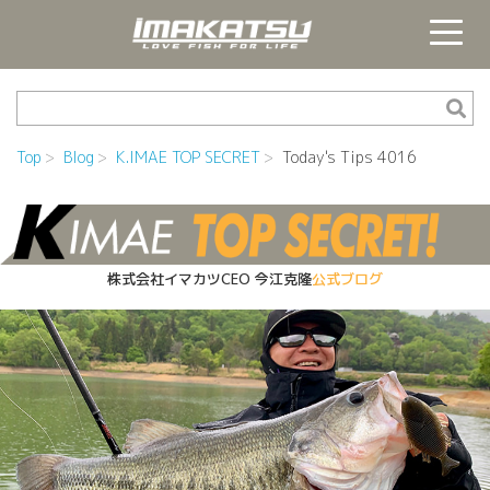
Top
Blog
K.IMAE TOP SECRET
Today's Tips 4016
株式会社イマカツCEO
今江克隆
公式ブログ