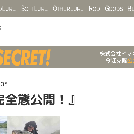
Hard Lure
Soft Lure
Other Lure
Rod
Goo
9
株式会社イマ
今江克隆
公
/03
完全態公開！』