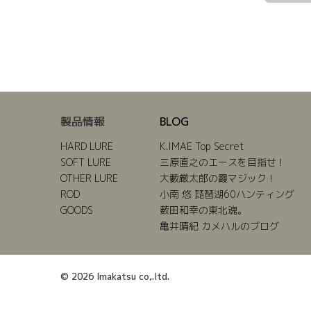
製品情報
BLOG
HARD LURE
K.IMAE Top Secret
SOFT LURE
三原直之のエースを目指せ！
OTHER LURE
大藪厳太郎の霞マジック！
ROD
小南 悠 琵琶湖60ハンティング
GOODS
薮田和幸の東北魂。
亀井晴紀 カメハルのブログ
© 2026 Imakatsu co,.ltd.