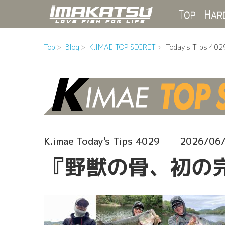
Top
Top
Blog
K.IMAE TOP SECRET
Today's Tips 402
K.imae Today's Tips 4029
2026/06
『野獣の骨、初の