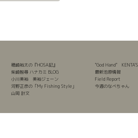
穂崎裕太の『HOSA記』
"God Hand" KENTA'S
柴崎智尋 ハナカミ BLOG
最新池原情報
小川美裕 美裕ジェーン
Field Report
河野正彦の「My Fishing Style」
今週のなべちゃん
山岡 計文