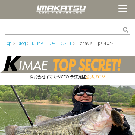
Top
Blog
K.IMAE TOP SECRET
Today's Tips 4034
株式会社イマカツCEO
今江克隆
公式ブログ