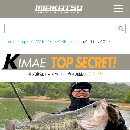
Top
Blog
K.IMAE TOP SECRET
Today's Tips 4037
株式会社イマカツCEO
今江克隆
公式ブログ