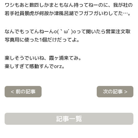
ワシもあと数匹しかまともなん持ってねーのに、我が社の
若手社員景虎が何故か津風呂湖でフガフガいわしてた…。
なんでもってんねーんo(｀ω´ )oって聞いたら営業注文取
写真用に使った1個だけだってよ。
楽しそうでいいね、霞ヶ浦来てみ。
楽しすぎて感動すんでorz。
< 前の記事
次の記事 >
記事一覧