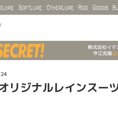
Hard Lure
Soft Lure
Other Lure
Rod
Goo
9
株式会社イマ
今江克隆
公
/24
ラボオリジナルレインスー