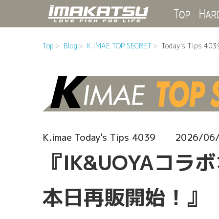
Top
Top
Blog
K.IMAE TOP SECRET
Today's Tips 403
K.imae Today's Tips 4039
2026/06
『IK&UOYAコ
本日再販開始！』