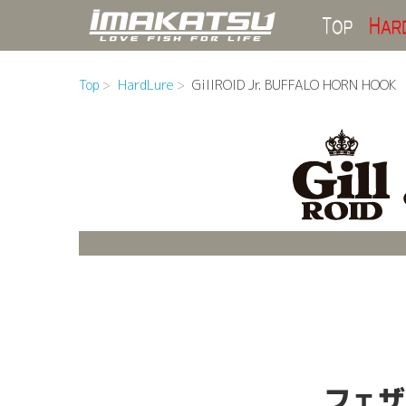
Top
Top
HardLure
GillROID Jr. BUFFALO HORN HOOK
フェザ