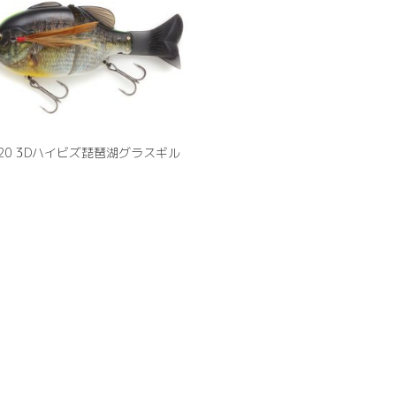
820 3Dハイビズ琵琶湖グラスギル