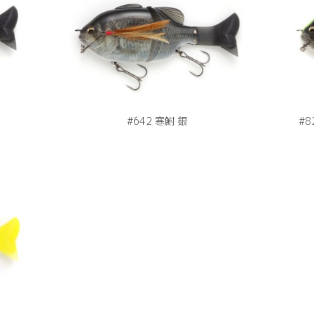
#642 寒鮒 銀
#