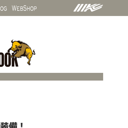
ds
Blog
WebShop
ク装備！