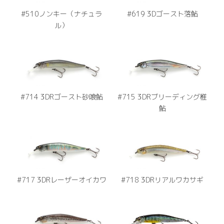
#510ノンキー（ナチュラ
#619 3Dゴースト落鮎
ル）
#714 3DRゴースト砂喰鮎
#715 3DRブリーディング稚
鮎
#717 3DRレーザーオイカワ
#718 3DRリアルワカサギ