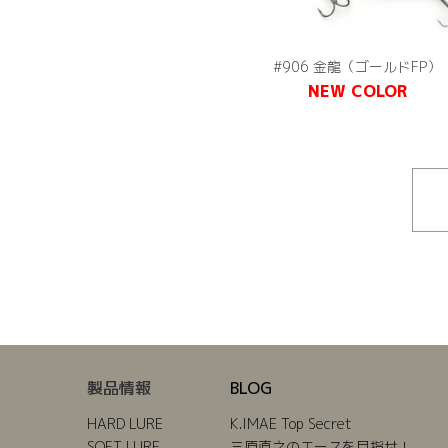
#906 金龍（ゴールドFP）
NEW COLOR
製品情報
BLOG
HARD LURE
K.IMAE Top Secret
SOFT LURE
三原直之のエースを目指せ！