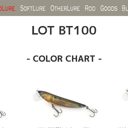
Hard Lure
Soft Lure
Other Lure
Rod
Goo
LOT BT100
- COLOR CHART -