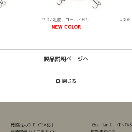
#907 紅龍（ゴールドFP）
#90
NEW COLOR
製品説明ページへ
閉じる
穂崎裕太の『HOSA記』
"God Hand" KENTA'S
柴崎智尋 ハナカミ BLOG
最新池原情報