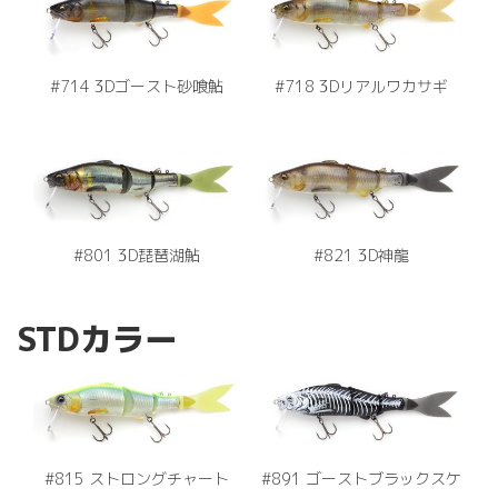
#714 3Dゴースト砂喰鮎
#718 3Dリアルワカサギ
#801 3D琵琶湖鮎
#821 3D神龍
STDカラー
#815 ストロングチャート
#891 ゴーストブラックスケ