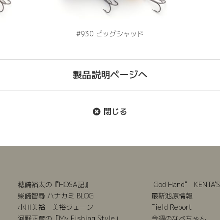
#930 ビッグシャッド
製品説明ページへ
閉じる
穂崎裕太の『HOSA記』
"God Hand" KENTA'S
柴崎智尋 ハナカミ BLOG
最新池原情報
小川美裕 美裕ジェーン
Field Report
河野正彦の「My Fishing Style」
今週のなべちゃん