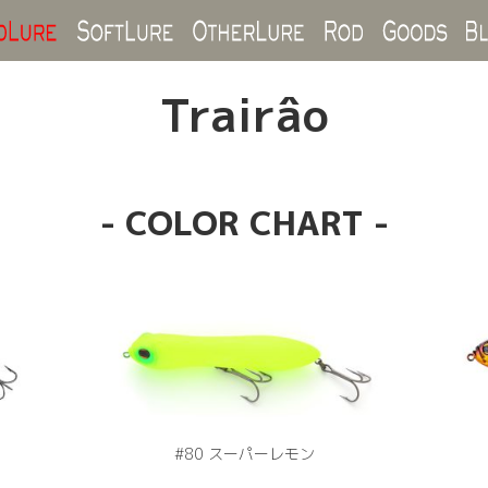
Hard Lure
Soft Lure
Other Lure
Rod
Goo
Trairâo
- COLOR CHART -
#80 スーパーレモン