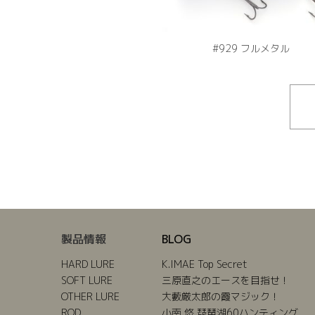
#929 フルメタル
製品情報
BLOG
HARD LURE
K.IMAE Top Secret
SOFT LURE
三原直之のエースを目指せ！
OTHER LURE
大藪厳太郎の霞マジック！
ROD
小南 悠 琵琶湖60ハンティング