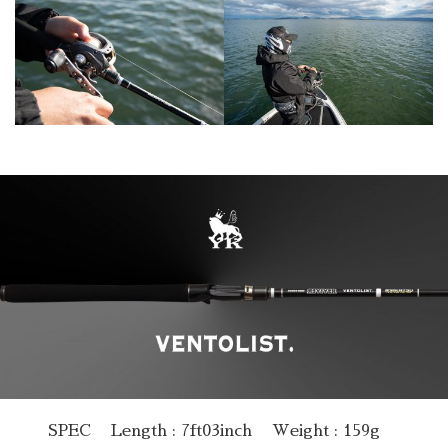
SPEC
Length : 7ft03inch
Weight : 159g