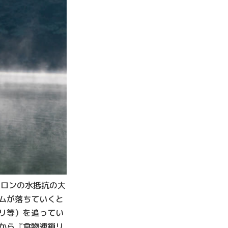
バロンの水抵抗の大
ムが落ちていくと
リ等）を追ってい
から『食物連鎖リ