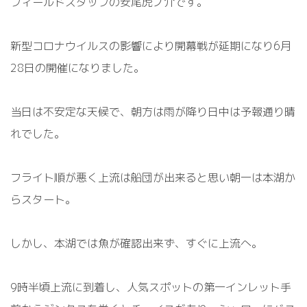
フィールドスタッフの安尾虎ノ介です。
新型
コロナウイルスの影響により開幕戦が
延期
に
な
り
6月
28日の開催になりました。
当日は不安定な天候で
、
朝方は雨が降り
日中は予報通り
晴
れでした。
フライト順
が
悪く上流は船団が
出来
る
と
思い朝一は本湖か
らスター
ト。
し
か
し、
本
湖
では魚が確認出来ず、
す
ぐ
に
上流へ。
9時半頃上流に到着し
、
人気スポットの第一インレット手