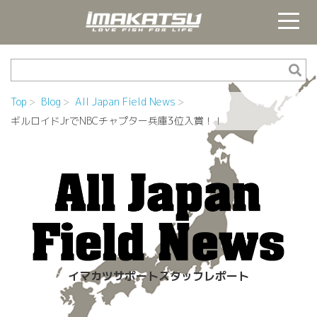
Top
Blog
All Japan Field News
ギルロイドJrでNBCチャプター兵庫3位入賞！！
イマカツサポートスタッフレポート