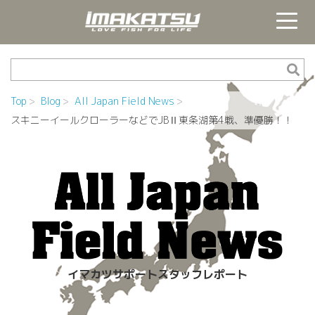
Top
Blog
All Japan Field News
スキニーイールクローラーなどでJBⅡ東条湖第4戦、準優勝！！
イマカツサポートスタッフレポート