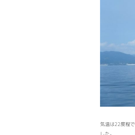
気温は22度程
した。