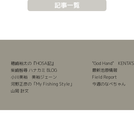
記事一覧
穂崎裕太の『HOSA記』
"God Hand" KENTA'S
柴崎智尋 ハナカミ BLOG
最新池原情報
小川美裕 美裕ジェーン
Field Report
河野正彦の「My Fishing Style」
今週のなべちゃん
山岡 計文