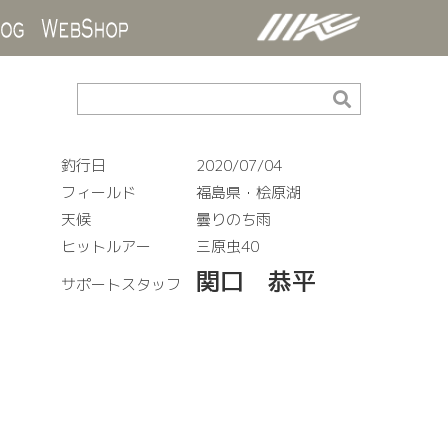
ds
Blog
WebShop
釣行日
2020/07/04
フィールド
福島県・桧原湖
天候
曇りのち雨
ヒットルアー
三原虫40
関口 恭平
サポートスタッフ