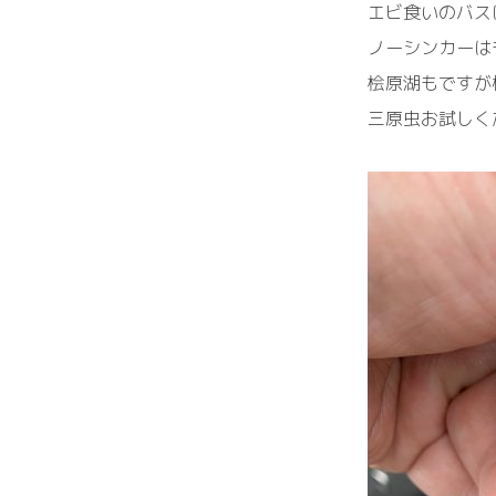
エビ食いのバス
ノーシンカーは
桧原湖もですが
三原虫お試しく