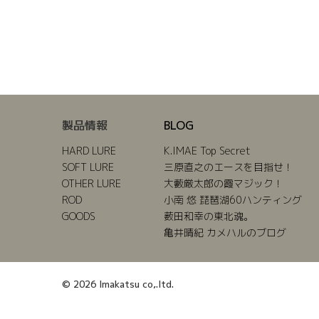
製品情報
BLOG
HARD LURE
K.IMAE Top Secret
SOFT LURE
三原直之のエースを目指せ！
OTHER LURE
大藪厳太郎の霞マジック！
ROD
小南 悠 琵琶湖60ハンティング
GOODS
薮田和幸の東北魂。
亀井晴紀 カメハルのブログ
© 2026 Imakatsu co,.ltd.