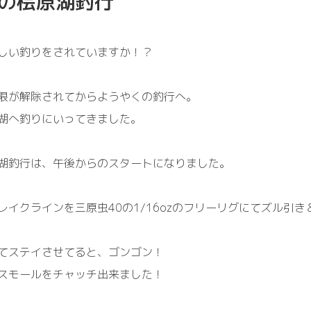
の桧原湖釣行
しい釣りをされていますか！？
限が解除されてからようやくの釣行へ。
湖へ釣りにいってきました。
湖釣行は、午後からのスタートになりました。
レイクラインを三原虫40の1/16ozのフリーリグにてズル引
てステイさせてると、ゴンゴン！
スモールをチャッチ出来ました！