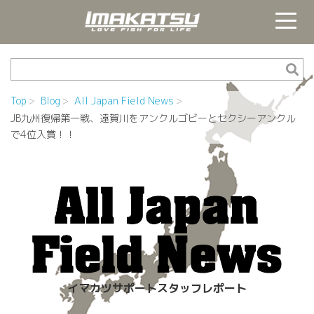
Top
Blog
All Japan Field News
JB九州復帰第一戦、遠賀川をアンクルゴビーとセクシーアンクル
で4位入賞！！
イマカツサポートスタッフレポート