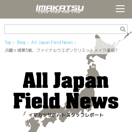
Top
Blog
All Japan Field News
JB霞ヶ浦第3戦、ファイナルウエポンでリミットメイク達成！
イマカツサポートスタッフレポート