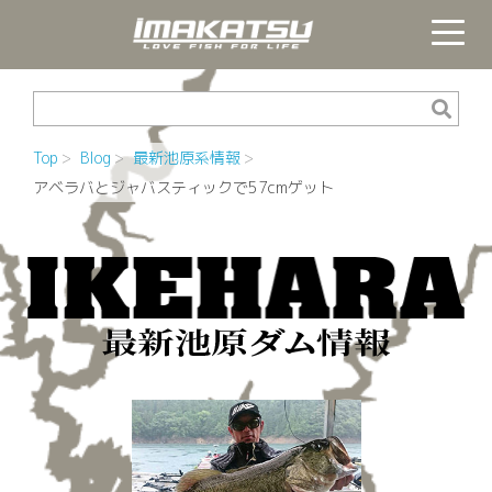
Top
Blog
最新池原系情報
アベラバとジャバスティックで57cmゲット