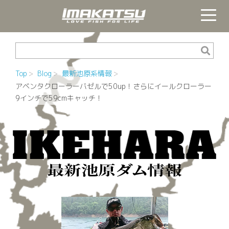
Top
Blog
最新池原系情報
アベンタクローラーバゼルで50up！さらにイールクローラー
9インチで59cmキャッチ！