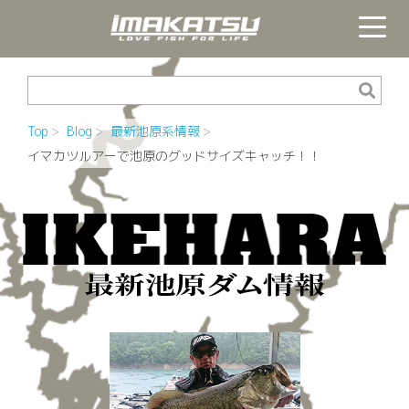
Top
Blog
最新池原系情報
イマカツルアーで池原のグッドサイズキャッチ！！