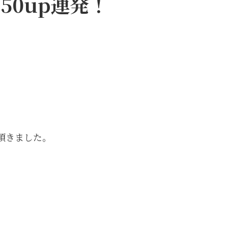
50up連発！
頂きました。