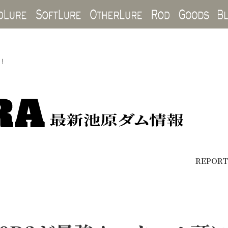
Hard Lure
Soft Lure
Other Lure
Rod
Goo
！
REPORT