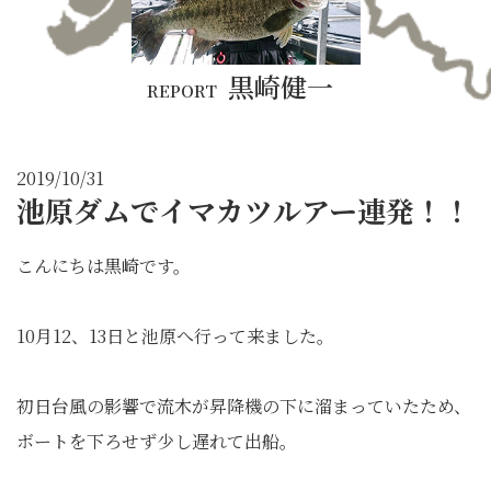
黒崎健一
REPORT
2019/10/31
池原ダムでイマカツルアー連発！！
こんにちは黒崎です。
10月12
、
13日と池原へ行って来ました。
初日台風の
影響
で
流木が昇降機の下に溜
ま
ってい
た
た
め
、
ボートを下ろ
せ
ず少し遅れて出船
。