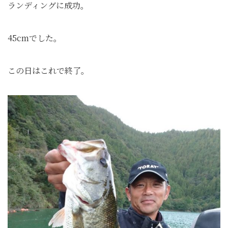
ランディングに成功
。
45
c
m
でした。
この日は
こ
れ
で終了
。