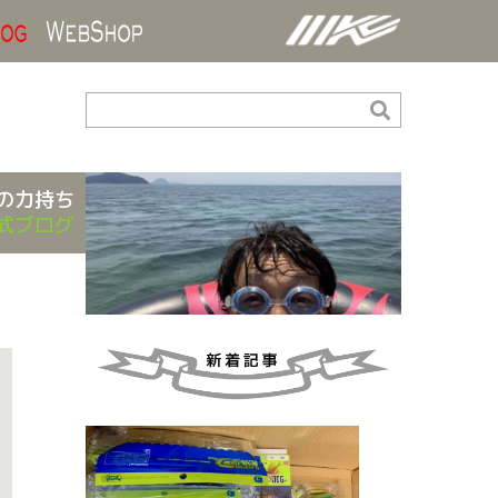
ds
Blog
WebShop
の力持ち
式ブログ