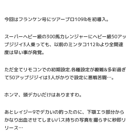
今回はフランケン号にツアープロ109lbを初導入。
スーパーヘビー級の300馬力レンジャーにヘビー級50アッ
プジジイ3人乗っても、以前のミンタコ112lbより全開速
度は早い事が発覚。
ただ全てリモコンでの初期設定.各種設定が複雑&多彩過ぎ
て50アップジジイは3人がかりで設定に悪戦苦闘…。
ホンマ、頭デカいだけはありますわ。
あとレイジー9でデカいの釣ったのに、下顎エラ部分から
かなり出血させてしまいバス持ちの写真を撮らずに秒即リ
リース…