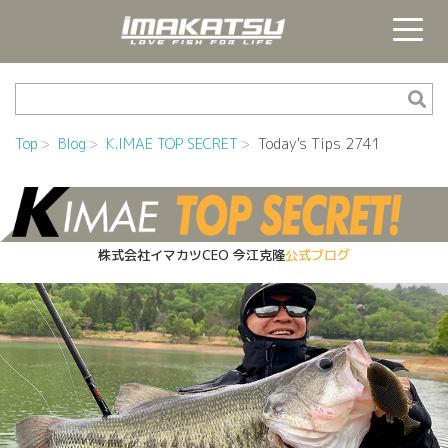
Top
Blog
K.IMAE TOP SECRET
Today's Tips 2741
株式会社イマカツCEO
今江克隆
公式ブログ