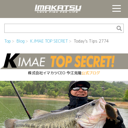
Top
Blog
K.IMAE TOP SECRET
Today's Tips 2774
株式会社イマカツCEO
今江克隆
公式ブログ