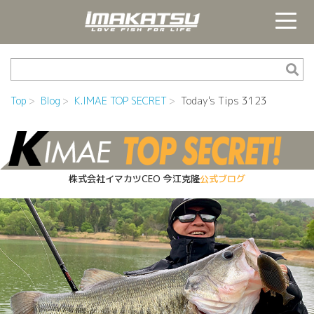
Top
Blog
K.IMAE TOP SECRET
Today's Tips 3123
株式会社イマカツCEO
今江克隆
公式ブログ